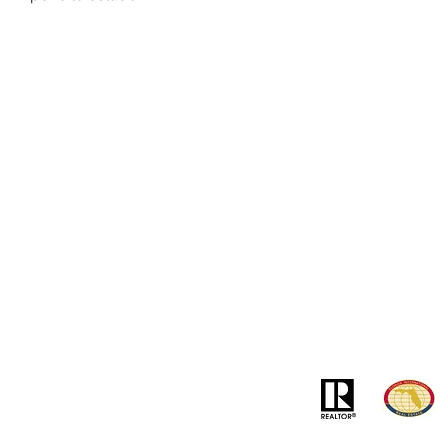
Contato
Ender
info@MSLandandBuilding.com
7031 Gr
Tel: +1 (407) 512-1213
Orlando