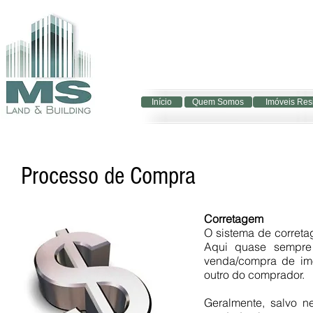
Início
Início
Quem Somos
Quem Somos
Imóveis Res
Imóveis Res
Processo de Compra
Corretagem
O sistema de correta
Aqui quase sempre 
venda/compra de imó
outro do comprador.
Geralmente, salvo n