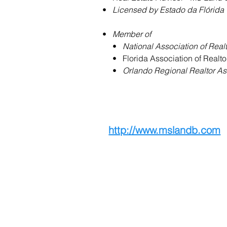
•   
Licensed by Estado da Flórida
•   
Member of
     •   
National Association of Real
     •   Florida Association of Real
     •   
Orlando Regional Realtor A
http://www.mslandb.com