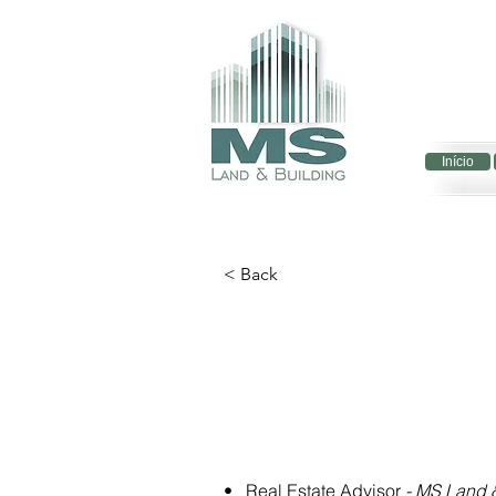
Início
< Back
•   Real Estate Advisor 
- MS Land 