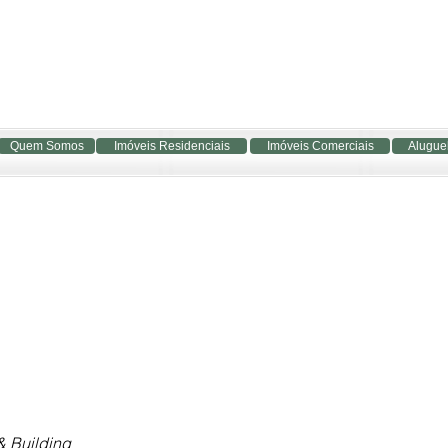
Quem Somos
Imóveis Residenciais
Imóveis Comerciais
Alugue
& Building