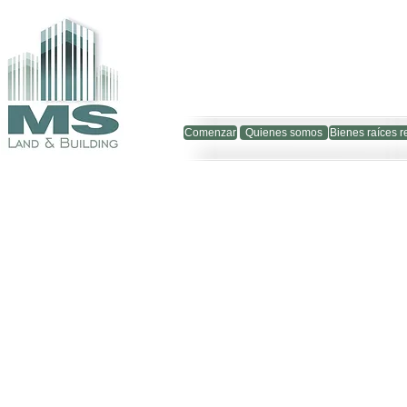
Comenzar
Quienes somos
Bienes raíces r